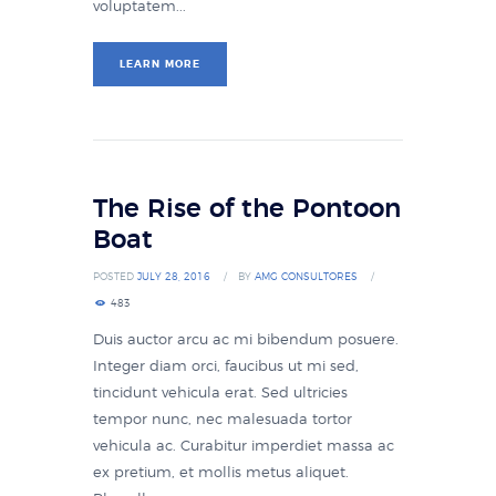
voluptatem...
LEARN MORE
The Rise of the Pontoon
Boat
POSTED
JULY 28, 2016
BY
AMG CONSULTORES
483
Duis auctor arcu ac mi bibendum posuere.
Integer diam orci, faucibus ut mi sed,
tincidunt vehicula erat. Sed ultricies
tempor nunc, nec malesuada tortor
vehicula ac. Curabitur imperdiet massa ac
ex pretium, et mollis metus aliquet.