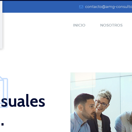
contacto@amg-consulto
INICIO
NOSOTROS
suales
a
.