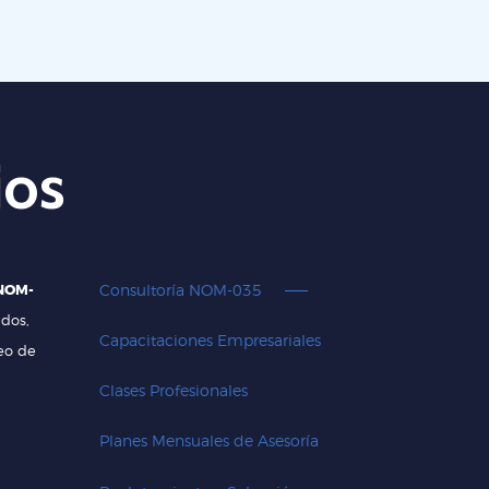
ios
 NOM-
Consultoría NOM-035
dos,
Capacitaciones Empresariales
eo de
Clases Profesionales
Planes Mensuales de Asesoría