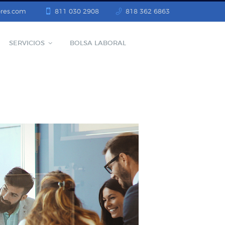
res.com
811 030 2908
818 362 6863
SERVICIOS
BOLSA LABORAL