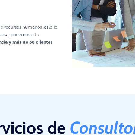
de recursos humanos, esto le
resa, ponemos a tu
cia y más de 30 clientes
rvicios de
Consulto