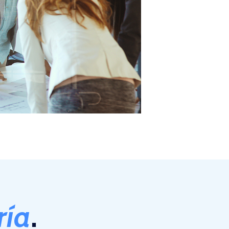
ría
.