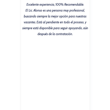
estro director
Excelente experiencia, 100% Recomendable.
Hemos tenido
 un asesor en
El Lic. Alonso es una persona muy profesional,
con ellos… sie
nos tuvo mucho
buscando siempre la mejor opción para nuestras
servicios y a
 mejorando
vacantes. Está al pendiente en todo el proceso, y
n-trabajador,
siempre está disponible para seguir apoyando, aún
iones, juntas
después de la contratación.
dos atención
l personal
e cada uno de
ejor manera
orando nuestro
jerarquías
de puesto y
sí a mejorar el
ro personal,
la NOM 035 que
ecibimos el año
secretaría del
 la declaración