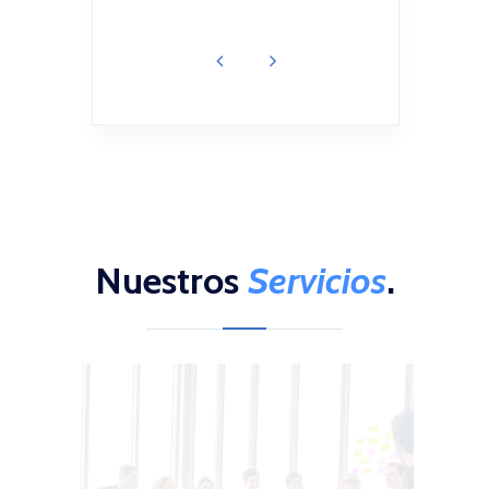
an.
Nuestros
Servicios
.