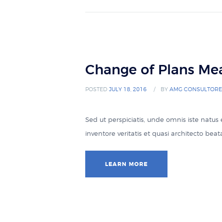
Change of Plans Me
POSTED
JULY 18, 2016
BY
AMG CONSULTORE
Sed ut perspiciatis, unde omnis iste natu
inventore veritatis et quasi architecto be
LEARN MORE