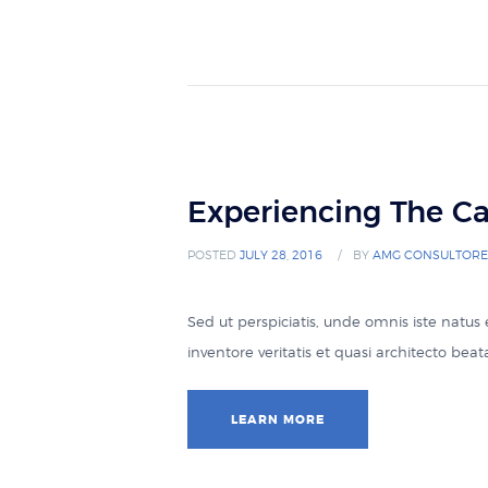
Experiencing The C
POSTED
JULY 28, 2016
BY
AMG CONSULTORE
Sed ut perspiciatis, unde omnis iste natu
inventore veritatis et quasi architecto be
LEARN MORE