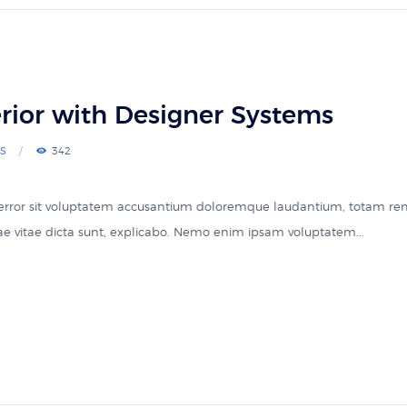
erior with Designer Systems
S
342
s error sit voluptatem accusantium doloremque laudantium, totam re
atae vitae dicta sunt, explicabo. Nemo enim ipsam voluptatem...