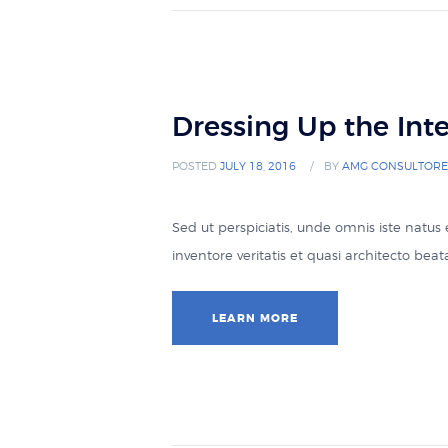
Dressing Up the Int
POSTED
JULY 18, 2016
BY
AMG CONSULTORE
Sed ut perspiciatis, unde omnis iste natu
inventore veritatis et quasi architecto be
LEARN MORE