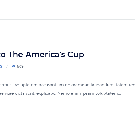
to The America’s Cup
S
509
s error sit voluptatem accusantium doloremque laudantium, totam re
atae vitae dicta sunt, explicabo. Nemo enim ipsam voluptatem...