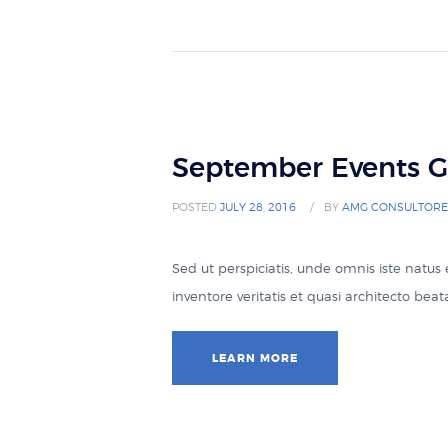
September Events G
POSTED
JULY 28, 2016
BY
AMG CONSULTORE
Sed ut perspiciatis, unde omnis iste natu
inventore veritatis et quasi architecto be
LEARN MORE