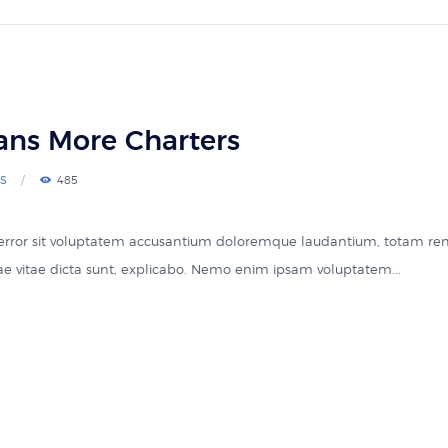
ans More Charters
S
485
s error sit voluptatem accusantium doloremque laudantium, totam re
atae vitae dicta sunt, explicabo. Nemo enim ipsam voluptatem...