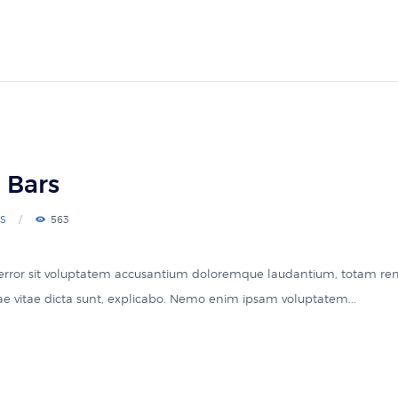
 Bars
S
563
s error sit voluptatem accusantium doloremque laudantium, totam re
atae vitae dicta sunt, explicabo. Nemo enim ipsam voluptatem...