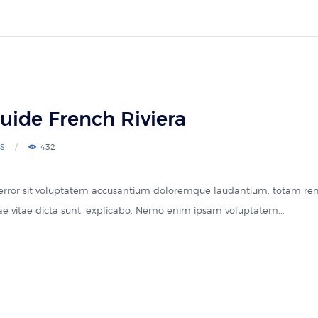
uide French Riviera
S
432
s error sit voluptatem accusantium doloremque laudantium, totam re
atae vitae dicta sunt, explicabo. Nemo enim ipsam voluptatem...