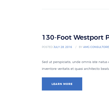
130-Foot Westport P
POSTED
JULY 28, 2016
BY
AMG CONSULTORE
Sed ut perspiciatis, unde omnis iste natu
inventore veritatis et quasi architecto be
LEARN MORE