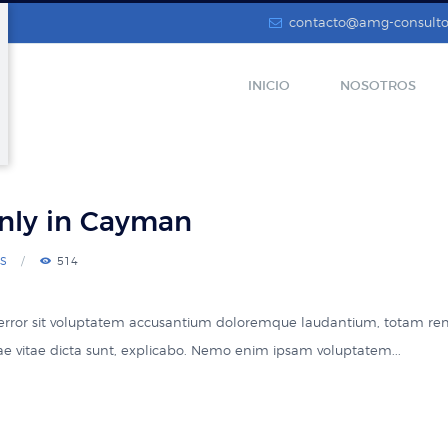
contacto@amg-consulto
INICIO
NOSOTROS
nly in Cayman
S
514
s error sit voluptatem accusantium doloremque laudantium, totam re
atae vitae dicta sunt, explicabo. Nemo enim ipsam voluptatem...