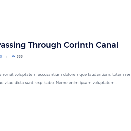
assing Through Corinth Canal
S
333
s error sit voluptatem accusantium doloremque laudantium, totam re
atae vitae dicta sunt, explicabo. Nemo enim ipsam voluptatem...