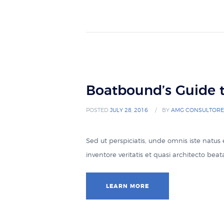
Boatbound’s Guide 
POSTED
JULY 28, 2016
BY
AMG CONSULTORE
Sed ut perspiciatis, unde omnis iste natu
inventore veritatis et quasi architecto be
LEARN MORE