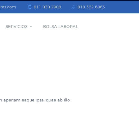
res.com
811 030 2908
818 362 6863
SERVICIOS
BOLSA LABORAL
m aperiam eaque ipsa, quae ab illo