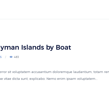
ayman Islands by Boat
S
483
s error sit voluptatem accusantium doloremque laudantium, totam re
atae vitae dicta sunt, explicabo. Nemo enim ipsam voluptatem...