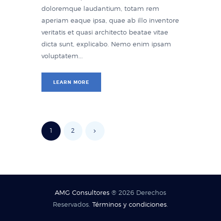
doloremque laudantium, totam rem
aperiam eaque ipsa, quae ab illo inventore
veritatis et quasi architecto beatae vitae
dicta sunt, explicabo. Nemo enim ipsam
voluptatem...
LEARN MORE
1
2
AMG Consultores
® 2026 Derechos
Reservados.
Términos y condiciones
.