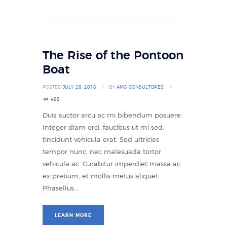
The Rise of the Pontoon
Boat
POSTED
JULY 28, 2016
BY
AMG CONSULTORES
488
Duis auctor arcu ac mi bibendum posuere.
Integer diam orci, faucibus ut mi sed,
tincidunt vehicula erat. Sed ultricies
tempor nunc, nec malesuada tortor
vehicula ac. Curabitur imperdiet massa ac
ex pretium, et mollis metus aliquet.
Phasellus...
LEARN MORE