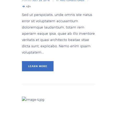
POSTED
JULY 28, 2016
BY
AMG CONSULTORES
484
Sed ut perspiciatis, unde omnis iste natus
error sit voluptatem accusantium
doloremque laudantium, totam rem
aperiam eaque ipsa, quae ab illo inventore
veritatis et quasi architecto beatae vitae
dicta sunt, explicabo. Nemo enim ipsam
voluptatem...
LEARN MORE