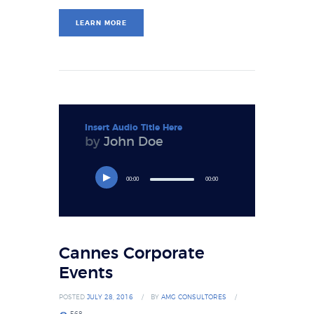
LEARN MORE
Insert Audio Title Here
by
John Doe
00:00
00:00
Cannes Corporate
Events
POSTED
JULY 28, 2016
BY
AMG CONSULTORES
568