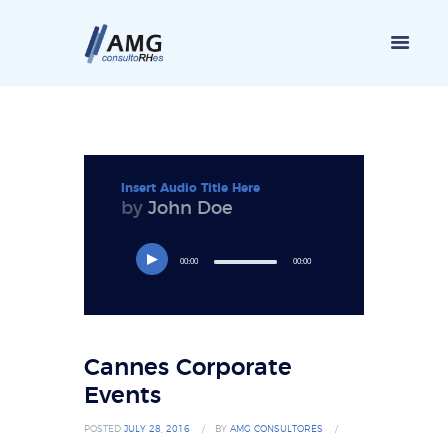
Insert Audio Title Here
by
John Doe
00:00
00:00
Cannes Corporate
Events
POSTED
JULY 28, 2016
BY
AMG CONSULTORES