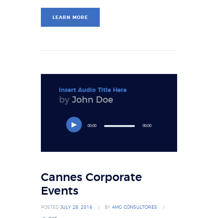
LEARN MORE
Insert Audio Title Here
by
John Doe
00:00
00:00
Cannes Corporate
Events
POSTED
JULY 28, 2016
BY
AMG CONSULTORES